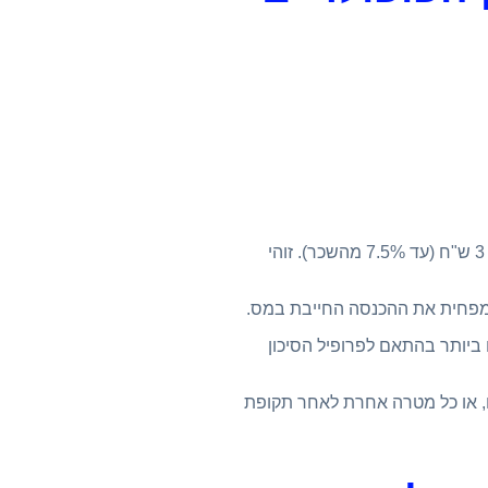
קרן השתלמות מציעה יתרון משמעותי נוסף לעובדים שכירים. על כל שקל שהעובד מפקיד (עד 2.5% מהשכר), המעסיק מפקיד 3 ש"ח (עד 7.5% מהשכר). זוהי
שמפחית את ההכנסה החייבת במס.
ביותר בהתאם לפרופיל הסיכון
ם, או כל מטרה אחרת לאחר תקופת