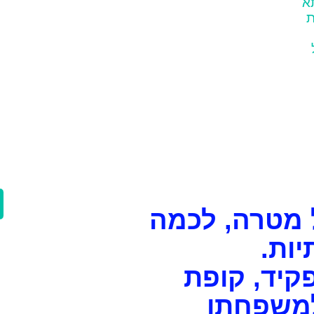
א
ת
מטרה, לכמה
ות.
קיד, קופת
למשפחתו