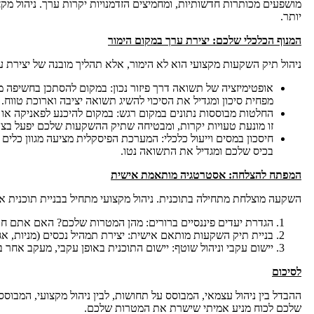
מושפעים מכותרות חדשותיות, ומחמיצים הזדמנויות יקרות ערך. ניהול מקצ
יותר.
המנוף הכלכלי שלכם: יצירת ערך במקום הימור
ניהול תיק השקעות מקצועי הוא לא הימור, אלא תהליך מובנה של יצירת
אופטימיזציה של תשואה דרך פיזור נכון: במקום להסתכן בחשיפה מוג
מפחית סיכון ומגדיל את הסיכוי להשיג תשואה יציבה וארוכת טווח. ז
החלטות מבוססות נתונים במקום רגש: במקום להיכנע לפאניקה או 
זו מונעת טעויות יקרות, ומבטיחה שתיק ההשקעות שלכם יפעל בצור
חיסכון במסים וייעול כלכלי: המערכת הפיסקלית מציעה מגוון כלים 
בכיס שלכם ומגדיל את התשואה נטו.
המפתח להצלחה: אסטרטגיה מותאמת אישית
השקעה מוצלחת מתחילה בתוכנית. ניהול מקצועי מתחיל בבניית תוכנית 
הגדרת יעדים פיננסיים ברורים: מהן המטרות שלכם? האם אתם חוסכ
בניית תיק השקעות מותאם אישית: יצירת תמהיל נכסים (מניות, אג
יישום עקבי וניהול שוטף: יישום התוכנית באופן עקבי, מעקב אחר 
לסיכום
ההבדל בין ניהול עצמאי, המבוסס על תחושות, לבין ניהול מקצועי, המבוסס
שלכם לכוח מניע אמיתי שישרת את המטרות שלכם.