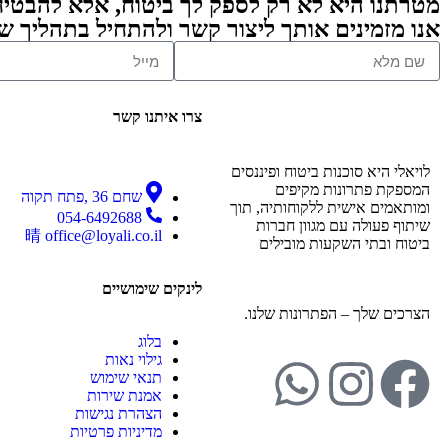
מטרתנו היא לא רק לספק לך ביטוח, אלא להבטיח
אנו מזמינים אותך ליצור קשר ולהתחיל בתהליך ש
צרו איתנו קשר
לויאלי היא סוכנות ביטוח ופיננסים
המספקת פתרונות מקיפים
שחם 36 ,פתח תקוה
ומותאמים אישית ללקוחותיה, תוך
054-6492688
שיתוף פעולה עם מגוון חברות
office@loyali.co.il
ביטוח ובתי השקעות מובילים
לינקים שימושיים
הצרכים שלך – הפתרונות שלנו.
בלוג
גילוי נאות
תנאי שימוש
אמנת שירות
הצהרת נגישות
מדיניות פרטיות