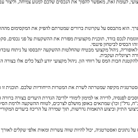
ועי, לעומת זאת, מאפשר להפוך את הנכסים שלכם למנוע צמיחה, וליצור עבו
 ערך. הוא מתבסס על עקרונות ברורים שמטרתם להפיק את המקסימום מההון
זמת לנכס בודד, תוכנית מקצועית מפזרת את ההשקעות על פני נכסים, סקטורי
הו הבסיס לביטחון פיננסי.
לאופוריה, ניהול מקצועי מבטיח שהחלטות ההשקעה יתבססו על ניתוח עובדת
ה רציונלית ועקבית.
להקטנת חבות המס על רווחי הון. ניהול מקצועי יודע לנצל כלים אלו בצורה 
אסטרטגית מקיפה שמטרתה לשרת את המטרות הייחודיות שלכם. תוכנית זו כ
ים לפנסיה, לדירה או למימון לימודי ילדים? הגדרת היעדים בצורה ברורה
"ח, נדל"ן וכו') שמתאים באופן מושלם לצרכים, לטווח ההשקעה ולרמת הסיכ
ביצועי התיק וביצוע התאמות נדרשות, תוך שמירה על הריכוז ביעדים המקוריי
 על נתונים ואסטרטגיה, יכול להיות שווה עשרות ומאות אלפי שקלים לאורך ז